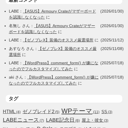
最新コメント
LABE
：
【ASUS】Armoury Crateがマザーボード
(2026/01/30)
を認識しなくなった
に
名無し
さん：
【ASUS】Armoury Crateがマザー
(2026/01/30)
ボードを認識しなくなった
に
LABE
：
【ゼノブレX】装備のオススメ厳選場所
に
(2025/11/12)
あすなろ
さん：
【ゼノブレX】装備のオススメ厳
(2025/11/08)
選場所
に
LABE
：
【WordPress】comment_form() が嫌にな
(2025/07/18)
ったのでフルカスタマイズしてみた
に
aki
さん：
【WordPress】comment_form() が嫌に
(2025/07/18)
なったのでフルカスタマイズしてみた
に
タグ
WPテーマ
HTML
ゼノブレイド2
SS
(4)
(5)
(11)
(3)
LABEニュース
LABE記念日
屋上・彼女
(7)
(6)
(3)