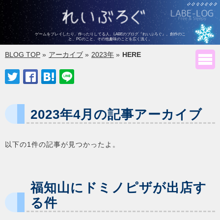
ゲームをプレイしたり、作ったりしてる人、LABEのブログ『れいぶろぐ』。
創作のこ
と、PCのこと、その他趣味のことを広く浅く。
BLOG TOP
»
アーカイブ
»
2023年
»
HERE





2023年4月の記事アーカイブ
以下の1件の記事が見つかったよ。
福知山にドミノピザが出店す
る件