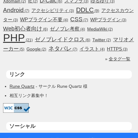
D-Calc
スマブラ
ゆるゆり
Xdomain
IE
(2)
(2)
(6)
(3)
(3)
DDLC
Android
アクセシビリティ
アクセスカウン
(7)
(3)
(9)
CSS
WPプラグイン不要
ター
WPプラグイン
(3)
(4)
(7)
(3)
Web初心者向け
ゼノブレ考察
MediaWiki
(6)
(4)
(2)
PHP
ゼノブレイドクロス
マリオメ
Twitter
(21)
(6)
(2)
ネタバレ
ーカー
イラスト
HTTPS
Google
(5)
(2)
(7)
(4)
(3)
»
全タグ一覧
リンク
Rune Quartz
- サークル Rune Quartz 様
相互リンク募集中！
ソーシャル