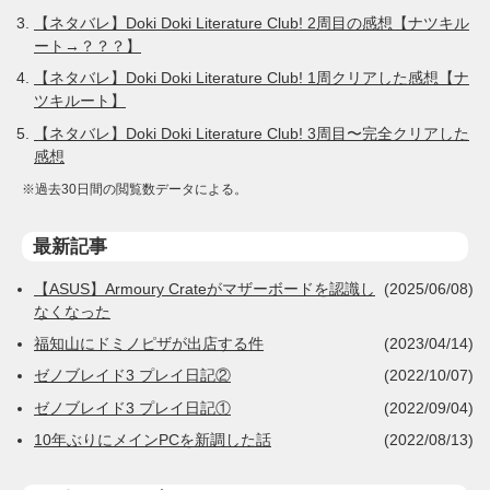
【ネタバレ】Doki Doki Literature Club! 2周目の感想【ナツキル
ート→？？？】
【ネタバレ】Doki Doki Literature Club! 1周クリアした感想【ナ
ツキルート】
【ネタバレ】Doki Doki Literature Club! 3周目〜完全クリアした
感想
※過去30日間の閲覧数データによる。
最新記事
【ASUS】Armoury Crateがマザーボードを認識し
(2025/06/08)
なくなった
福知山にドミノピザが出店する件
(2023/04/14)
ゼノブレイド3 プレイ日記②
(2022/10/07)
ゼノブレイド3 プレイ日記①
(2022/09/04)
10年ぶりにメインPCを新調した話
(2022/08/13)