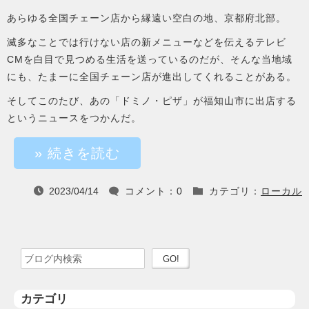
あらゆる全国チェーン店から縁遠い空白の地、京都府北部。
滅多なことでは行けない店の新メニューなどを伝えるテレビ
CMを白目で見つめる生活を送っているのだが、そんな当地域
にも、たまーに全国チェーン店が進出してくれることがある。
そしてこのたび、あの「ドミノ・ピザ」が福知山市に出店する
というニュースをつかんだ。
» 続きを読む
2023/04/14
コメント：0
カテゴリ：
ローカル



検索ワードを入力
検索を実行
カテゴリ