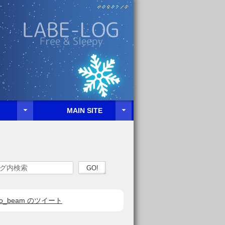
』。


MAIN SITE




のRSS
れーとーびーむ
ABOUT
WORK
OTHER
ードを入力
検索を実行
to_beam のツイート