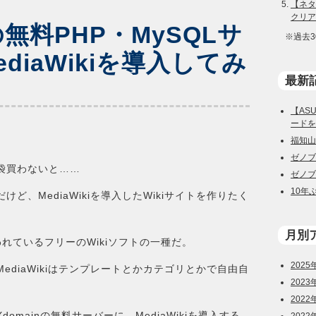
【ネタバ
クリア
nの無料PHP・MySQLサ
※過去
diaWikiを導入してみ
最新
【ASU
ードを
福知山
ゼノブ
袋買わないと……
ゼノブ
10年
ど、MediaWikiを導入したWikiサイトを作りたく
月別
どで使われているフリーのWikiソフトの一種だ。
2025
MediaWikiはテンプレートとかカテゴリとかで自由自
2023
2022
mainの無料サーバーに、MediaWikiを導入する