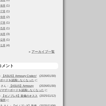
年9月
(1)
年8月
(1)
年7月
(1)
年9月
(2)
年7月
(1)
年5月
(1)
年4月
(3)
年2月
(1)
年1月
(4)
»
アーカイブ一覧
コメント
：
【ASUS】Armoury Crateが
(2026/01/30)
ボードを認識しなくなった
に
さん：
【ASUS】Armoury
(2026/01/30)
teがマザーボードを認識しなくなった
に
：
【ゼノブレX】装備のオスス
(2025/11/12)
場所
に
ろ
さん：
【ゼノブレX】装備
(2025/11/08)