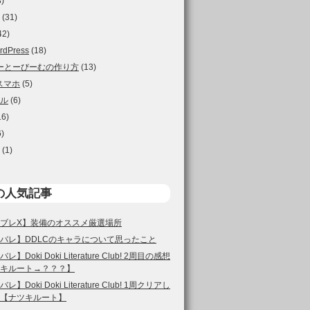
)
(31)
42)
rdPress
(18)
ーとーびーむの作り方
(13)
スマホ
(5)
ル
(6)
16)
)
(1)
の人気記事
ブレX】装備のオススメ厳選場所
バレ】DDLCのキャラについて思ったこと
レ】Doki Doki Literature Club! 2周目の感想
キルート→？？？】
レ】Doki Doki Literature Club! 1周クリアし
【ナツキルート】