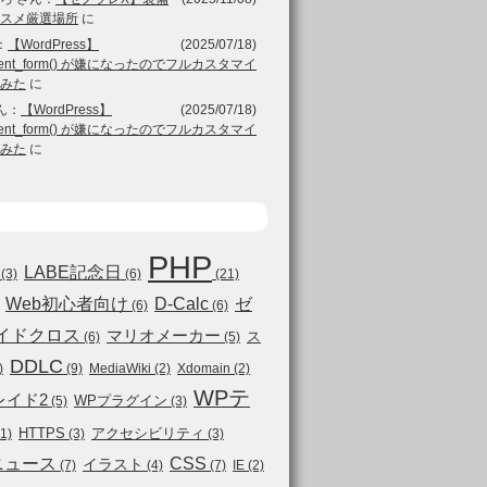
スメ厳選場所
に
：
【WordPress】
(2025/07/18)
ment_form() が嫌になったのでフルカスタマイ
みた
に
ん：
【WordPress】
(2025/07/18)
ment_form() が嫌になったのでフルカスタマイ
みた
に
PHP
LABE記念日
(3)
(6)
(21)
Web初心者向け
D-Calc
ゼ
(6)
(6)
イドクロス
マリオメーカー
ス
(6)
(5)
DDLC
)
(9)
MediaWiki
(2)
Xdomain
(2)
WPテ
レイド2
WPプラグイン
(5)
(3)
HTTPS
アクセシビリティ
1)
(3)
(3)
ニュース
CSS
イラスト
(7)
(4)
(7)
IE
(2)