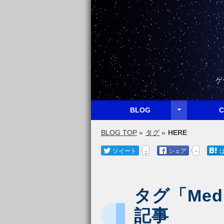
ゲ

BLOG
C
アーカイブ一覧
タグ一覧
投稿画像一覧
ゲーム開
創作
ゲーム
Web
PC・スマ
ローカル
雑記
総合
未分類
BLOG TOP
»
タグ
»
HERE



ツイート
-
シェア
-
タグ「Med
記事