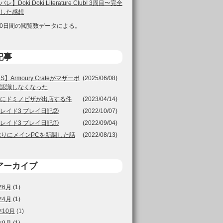
レ】Doki Doki Literature Club! 3周目〜完全
した感想
30日間の閲覧数データによる。
記事
S】Armoury Crateがマザーボ
(2025/06/08)
認識しなくなった
にドミノピザが出店する件
(2023/04/14)
レイド3 プレイ日記②
(2022/10/07)
レイド3 プレイ日記①
(2022/09/04)
ぶりにメインPCを新調した話
(2022/08/13)
アーカイブ
年6月
(1)
年4月
(1)
年10月
(1)