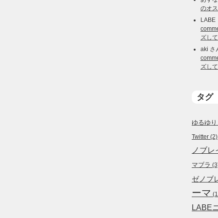
のオス
LABE
com
ズして
aki
さ
com
ズして
タグ
ゆるゆり
Twitter
(2)
ノブレ
マブラ
(3
ゼノブ
ーマ
(1
LABE