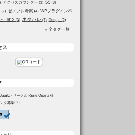
アクセスカウンター
SS
)
(3)
(3)
d
ゼノブレ考察
WPプラグイン不
(7)
(4)
ネタバレ
上・彼女
(3)
(7)
Google
(2)
»
全タグ一覧
セス
ク
Quartz
- サークル Rune Quartz 様
ンク募集中！