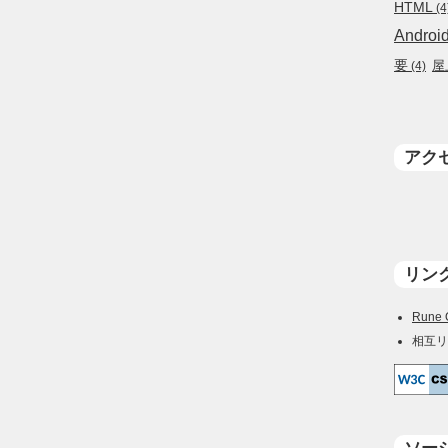
HTML
(4
Androi
要
屋
(4)
アク
リン
Rune 
相互リ