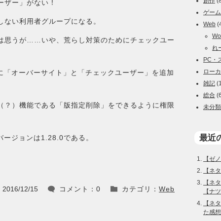
創作
(8
ーザー」がない！
ゲーム
しない利用者グループになる。
Web
(
Wo
は思うが……いや、荒らし対策のためにチェックユー
れ
PC・
ローカ
イトに「オーバーサイト」と「チェックユーザー」を追加
雑記
(
総合
(6
（？）機能である「版指定削除」をできるように権限
未分類
最近
バージョンは1.28.0である。
【ゼノ
【ネタ
【ネタバ
2016/12/15
コメント：0
カテゴリ：
Web


【ナツ
【ネタバ
た感想