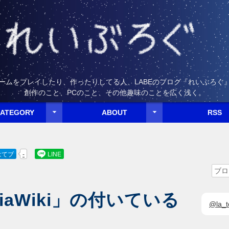
ームをプレイしたり、作ったりしてる人、LABEのブログ『れいぶろぐ
創作のこと、PCのこと、その他趣味のことを広く浅く。


ATEGORY
ABOUT
RSS
comming soon...
鏡フシギちゃん
WordPress
れーとーびーむの作り方
PERSON
RULE
TRADEMARK
CONTACT
屋上・彼女
フシギちゃん
D-Calc
ILLUST

発
ホ
プライバシー・ポリシー
お問い合わせ
新着記事のRSS
新着コメントのRSS
このタグをもつ記事

はてブ
-
LINE
検索ワ
iaWiki」の付いている
@la_