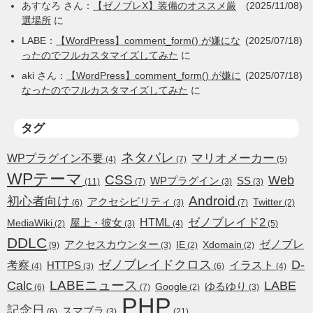
あすなろ
さん：
【ゼノブレX】装備のオススメ厳
(2025/11/08)
選場所
に
LABE
：
【WordPress】comment_form() が嫌にな
(2025/07/18)
ったのでフルカスタマイズしてみた
に
aki
さん：
【WordPress】comment_form() が嫌に
(2025/07/18)
なったのでフルカスタマイズしてみた
に
タグ
ネタバレ
WPプラグイン不要
マリオメーカー
(4)
(7)
(5)
WPテーマ
CSS
Web
WPプラグイン
SS
(11)
(7)
(3)
(3)
Android
初心者向け
アクセシビリティ
Twitter
(6)
(3)
(7)
(2)
HTML
ゼノブレイド2
屋上・彼女
MediaWiki
(2)
(3)
(4)
(5)
DDLC
ゼノブレ
アクセスカウンター
IE
Xdomain
(9)
(3)
(2)
(2)
ゼノブレイドクロス
D-
考察
イラスト
HTTPS
(4)
(3)
(6)
(4)
LABEニュース
Calc
LABE
ゆるゆり
Google
(6)
(7)
(2)
(3)
PHP
記念日
スマブラ
(6)
(3)
(21)