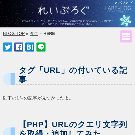
ゲームをプレイしたり、作ったりしてる人、LABEのブログ『れいぶろぐ』。
創作のこ
と、PCのこと、その他趣味のことを広く浅く。
BLOG TOP
»
タグ
»
HERE





タグ「URL」の付いている記
事
以下の1件の記事が見つかったよ。
【PHP】URLのクエリ文字列
を取得・追加してみた