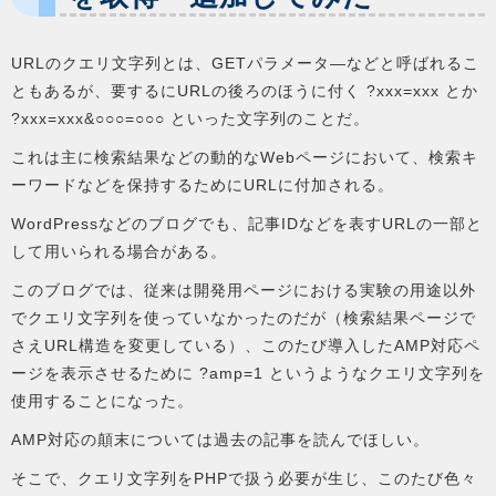
URLのクエリ文字列とは、GETパラメータ―などと呼ばれるこ
ともあるが、要するにURLの後ろのほうに付く ?xxx=xxx とか
?xxx=xxx&○○○=○○○ といった文字列のことだ。
これは主に検索結果などの動的なWebページにおいて、検索キ
ーワードなどを保持するためにURLに付加される。
WordPressなどのブログでも、記事IDなどを表すURLの一部と
して用いられる場合がある。
このブログでは、従来は開発用ページにおける実験の用途以外
でクエリ文字列を使っていなかったのだが（検索結果ページで
さえURL構造を変更している）、このたび導入したAMP対応ペ
ージを表示させるために ?amp=1 というようなクエリ文字列を
使用することになった。
AMP対応の顛末については過去の記事を読んでほしい。
そこで、クエリ文字列をPHPで扱う必要が生じ、このたび色々