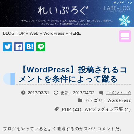
ゲームをプレイしたり、作ったりしてる人、LABEのブログ『れいぶろぐ』。
創作のこ
と、PCのこと、その他趣味のことを広く浅く。
BLOG TOP
»
Web
»
WordPress
»
HERE





【WordPress】投稿されるコ
メントを条件によって蹴る
2017/03/31
更新：
2017/04/02
コメント：0



カテゴリ：
WordPress

PHP (21)
WPプラグイン不要 (4)

ブログをやっているとよく遭遇するのがスパムコメントだ。