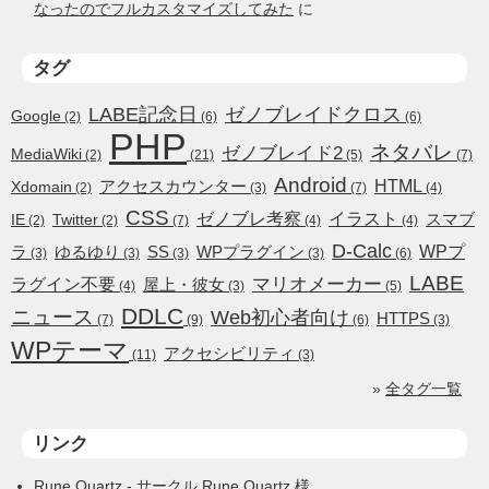
なったのでフルカスタマイズしてみた
に
タグ
LABE記念日
ゼノブレイドクロス
Google
(2)
(6)
(6)
PHP
ネタバレ
ゼノブレイド2
MediaWiki
(2)
(21)
(5)
(7)
Android
HTML
アクセスカウンター
Xdomain
(2)
(3)
(7)
(4)
CSS
ゼノブレ考察
イラスト
スマブ
IE
Twitter
(2)
(2)
(7)
(4)
(4)
D-Calc
WPプ
ラ
ゆるゆり
SS
WPプラグイン
(3)
(3)
(3)
(3)
(6)
LABE
ラグイン不要
マリオメーカー
屋上・彼女
(4)
(3)
(5)
DDLC
ニュース
Web初心者向け
HTTPS
(7)
(9)
(6)
(3)
WPテーマ
アクセシビリティ
(11)
(3)
»
全タグ一覧
リンク
Rune Quartz
- サークル Rune Quartz 様