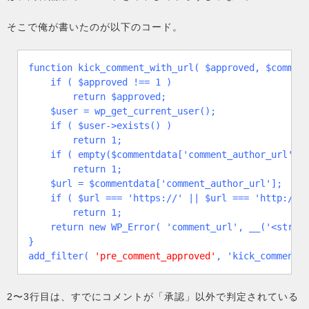
そこで俺が書いたのが以下のコード。
function kick_comment_with_url( $approved, $comment
    if ( $approved !== 1 )

        return $approved;

    $user = wp_get_current_user();

    if ( $user->exists() )

        return 1;

    if ( empty($commentdata['comment_author_url']) 
        return 1;

    $url = $commentdata['comment_author_url'];

    if ( $url === 'https://' || $url === 'http://' 
        return 1;

    return new WP_Error( 'comment_url', __('<strong
}

add_filter( 
'pre_comment_approved'
, 'kick_comment_
2〜3行目は、すでにコメントが「承認」以外で判定されている