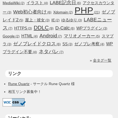
LABE記念日
イラスト
アクセスカウンタ
MediaWiki
(2)
(4)
(6)
PHP
Web初心者向け
ゼノブ
ー
Xdomain
(3)
(6)
(2)
(21)
LABEニュー
レイド2
屋上・彼女
ゆるゆり
IE
(5)
(3)
(2)
(3)
DDLC
ス
D-Calc
HTTPS
WPプラグイン
(7)
(3)
(9)
(6)
(3)
Android
HTML
マリオメーカー
スマブ
Google
(2)
(4)
(7)
(5)
ゼノブレイドクロス
ゼノブレ考察
WP
ラ
SS
(3)
(6)
(3)
(4)
ネタバレ
プラグイン不要
(4)
(7)
»
全タグ一覧
リンク
Rune Quartz
- サークル Rune Quartz 様
相互リンク募集中！
ソーシャル