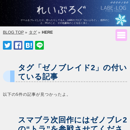
ゲームをプレイしたり、作ったりしてる人、LABEのブログ『れいぶろぐ』。
創作のこ
と、PCのこと、その他趣味のことを広く浅く。
BLOG TOP
»
タグ
»
HERE





タグ「ゼノブレイド2」の付い
ている記事
以下の5件の記事が見つかったよ。
スマブラ次回作にはゼノブレ2
の“トラ”を参戦させてくださ