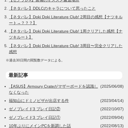
【ネタバレ】DDLCのキャラについて思ったこと
【ネタバレ】Doki Doki Literature Club! 2周目の感想【ナツキル
ート→？？？】
【ネタバレ】Doki Doki Literature Club! 1周クリアした感想【ナ
ツキルート】
【ネタバレ】Doki Doki Literature Club! 3周目〜完全クリアした
感想
※過去30日間の閲覧数データによる。
最新記事
【ASUS】Armoury Crateがマザーボードを認識し
(2025/06/08)
なくなった
福知山にドミノピザが出店する件
(2023/04/14)
ゼノブレイド3 プレイ日記②
(2022/10/07)
ゼノブレイド3 プレイ日記①
(2022/09/04)
10年ぶりにメインPCを新調した話
(2022/08/13)